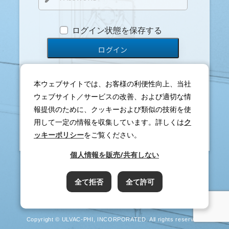
ログイン状態を保存する
本ウェブサイトでは、お客様の利便性向上、当社
ウェブサイト／サービスの改善、および適切な情
パスワードを忘れた方は
こちら
報提供のために、クッキーおよび類似の技術を使
用して一定の情報を収集しています。詳しくは
ク
新規会員登録は
こちら
ッキーポリシー
をご覧ください。
個人情報を販売/共有しない
全て拒否
全て許可
Copyright © ULVAC-PHI, INCORPORATED. All rights reserved.