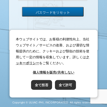
ログインは
こちら
本ウェブサイトでは、お客様の利便性向上、当社
ウェブサイト／サービスの改善、および適切な情
報提供のために、クッキーおよび類似の技術を使
用して一定の情報を収集しています。詳しくは
ク
ッキーポリシー
をご覧ください。
個人情報を販売/共有しない
全て拒否
全て許可
Copyright © ULVAC-PHI, INCORPORATED. All rights reserved.